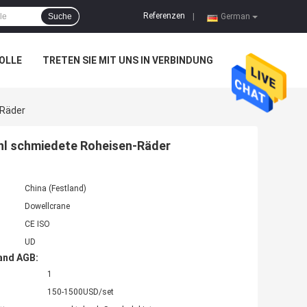
Referenzen
Suche
|
German
OLLE
TRETEN SIE MIT UNS IN VERBINDUNG
-Räder
hl schmiedete Roheisen-Räder
China (Festland)
Dowellcrane
CE ISO
UD
and AGB:
1
150-1500USD/set