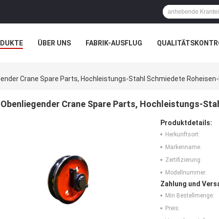
ODUKTE
ÜBER UNS
FABRIK-AUSFLUG
QUALITÄTSKONTR
N
FÄLLE
gender Crane Spare Parts, Hochleistungs-Stahl Schmiedete Roheisen
Obenliegender Crane Spare Parts, Hochleistungs-Sta
Produktdetails:
Herkunftsort:
Markenname:
Zertifizierung:
Modellnummer:
Zahlung und Vers
Min Bestellmenge:
Preis: