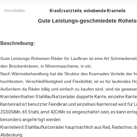
KranErsatzteile
anhebende Kranteile
Hervorheben:
,
Gute Leistungs-geschmiedete Roheise
Beschreibung:
Gute Leistungs-Roheisen-Räder für Laufkran ist eine Art Schmiedenstü
den Brückenkränen, in Minenmaschiene, in etc.
Nach Wärmebehandlung hat die Struktur des Kranrades Vorteile der ho
hochfestem, Verschleißfestigkeit und Flexibilität, ist es für laufendes
Außerdem da Räder billig und einfach zu kaufen sind, sind sie gewese
Kranteilenthalten Stahllaufkatzeräder doppelte Kante, einzelne Kant
Kantenrad ist benutzter Feindkran und einzelnes Kantenrad wird für 
ZG50SiMn, 65 Stahl, amd 42CrMo so eingeschaltet sein, es kann en
besonders angefertigt werden.
Kranteilwird Stahllaufkatzeräder hauptsächlich aus Rad, Radachse, da
Abdeckung.