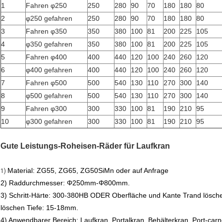
1
Fahren φ250
250
280
90
70
180
180
80
2
φ250 gefahren
250
280
90
70
180
180
80
3
Fahren φ350
350
380
100
81
200
225
105
4
φ350 gefahren
350
380
100
81
200
225
105
5
Fahren φ400
400
440
120
100
240
260
120
6
φ400 gefahren
400
440
120
100
240
260
120
7
Fahren φ500
500
540
130
110
270
300
140
8
φ500 gefahren
500
540
130
110
270
300
140
9
Fahren φ300
300
330
100
81
190
210
95
10
φ300 gefahren
300
330
100
81
190
210
95
Gute Leistungs-Roheisen-Räder für Laufkran
Material: ZG55, ZG65, ZG50SiMn oder auf Anfrage
1)
2) Raddurchmesser: Φ250mm-Φ800mm.
3) Schritt-Härte: 300-380HB ODER Oberfläche und Kante Trand lösch
löschen Tiefe: 15-18mm.
4) Anwendbarer Bereich: Laufkran, Portalkran, Behälterkran, Port-car