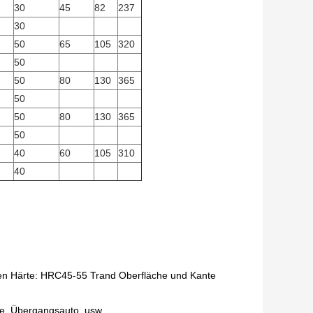
30
45
82
237
30
50
65
105
320
50
50
80
130
365
50
50
80
130
365
50
40
60
105
310
40
en Härte: HRC45-55 Trand Oberfläche und Kante
ne, Übergangsauto, usw.