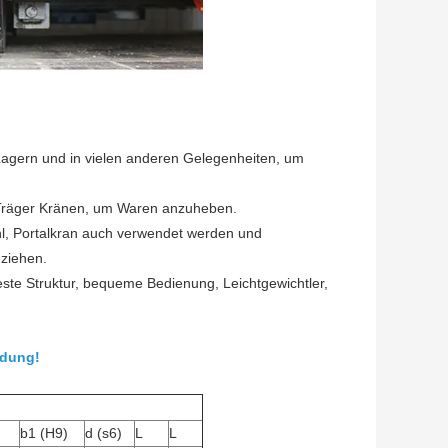
 Lagern und in vielen anderen Gelegenheiten, um
el-Träger Kränen, um Waren anzuheben.
l, Portalkran auch verwendet werden und
ziehen.
 feste Struktur, bequeme Bedienung, Leichtgewichtler,
ndung!
)
b1 (H9)
d (s6)
L
L