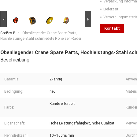
Verpackung Informa
Lieferzeit:
Versorgungsmaterial
Kontakt
Großes Bild :
Obenliegender Crane Spare Parts,
Hochleistungs-Stahl schmiedete Roheisen-Räder
Obenliegender Crane Spare Parts, Hochleistungs-Stahl sc
Beschreibung
Garantie:
2-jährig
Anwen
Bedingung:
neu
Materia
Kunde erfordert
Farbe:
Kunden
Eigenschaft:
Hohe Leistungsfähigkeit, hohe Qualität
Verwe
Nenndrehzahl:
10~100m/min
Durch