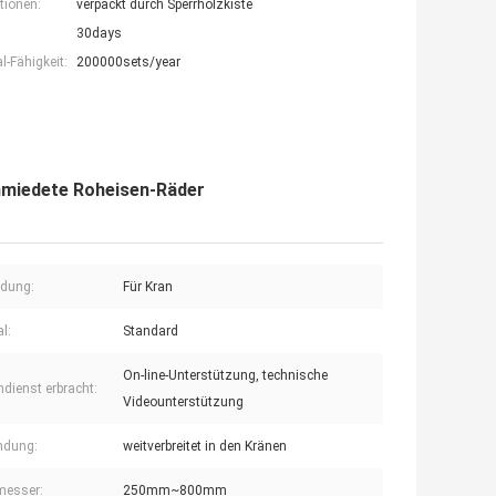
tionen:
verpackt durch Sperrholzkiste
30days
-Fähigkeit:
200000sets/year
hmiedete Roheisen-Räder
dung:
Für Kran
l:
Standard
On-line-Unterstützung, technische
dienst erbracht:
Videounterstützung
ndung:
weitverbreitet in den Kränen
messer:
250mm~800mm