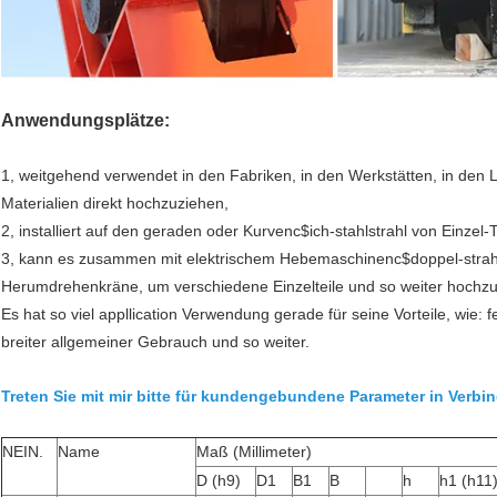
Anwendungsplätze:
1, weitgehend verwendet in den Fabriken, in den Werkstätten, in den
Materialien direkt hochzuziehen,
2, installiert auf den geraden oder Kurvenc$ich-stahlstrahl von Einz
3, kann es zusammen mit elektrischem Hebemaschinenc$doppel-strah
Herumdrehenkräne, um verschiedene Einzelteile und so weiter hochzu
Es hat so viel appllication Verwendung gerade für seine Vorteile, wie:
breiter allgemeiner Gebrauch und so weiter
.
Treten Sie mit mir bitte für kundengebundene Parameter in Verbi
NEIN.
Name
Maß (Millimeter)
D (h9)
D1
B1
B
h
h1 (h11