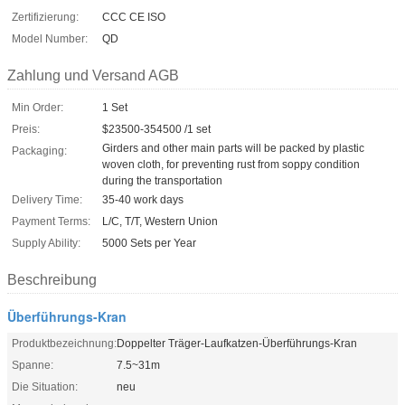
Zertifizierung:
CCC CE ISO
Model Number:
QD
Zahlung und Versand AGB
Min Order:
1 Set
Preis:
$23500-354500 /1 set
Girders and other main parts will be packed by plastic
Packaging:
woven cloth, for preventing rust from soppy condition
during the transportation
Delivery Time:
35-40 work days
Payment Terms:
L/C, T/T, Western Union
Supply Ability:
5000 Sets per Year
Beschreibung
Überführungs-Kran
Produktbezeichnung:
Doppelter Träger-Laufkatzen-Überführungs-Kran
Spanne:
7.5~31m
Die Situation:
neu