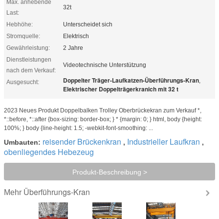
Max. anhebende
32t
Last:
Hebhöhe:
Unterscheidet sich
Stromquelle:
Elektrisch
Gewährleistung:
2 Jahre
Dienstleistungen
Videotechnische Unterstützung
nach dem Verkauf:
Doppelter Träger-Laufkatzen-Überführungs-Kran
,
Ausgesucht:
Elektrischer Doppelträgerkranich mit 32 t
2023 Neues Produkt Doppelbalken Trolley Oberbrückekran zum Verkauf *,
*::before, *::after {box-sizing: border-box; } * {margin: 0; } html, body {height:
100%; } body {line-height: 1.5; -webkit-font-smoothing: ...
reisender Brückenkran
Industrieller Laufkran
Umbauten:
,
,
obenliegendes Hebezeug
Produkt-Beschreibung >
Überführungs-Kran
Mehr