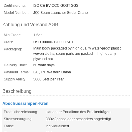
Zertifizierung:
ISO CE BV CCC GOST SGS
Model Number:
JQJ Beam Launcher Girder Crane
Zahlung und Versand AGB
Min Order:
1 Set
Preis:
USD 90000-120000 SET
Main body packaged by high quality water-proof plastic
Packaging:
woven cloths; spare parts are packed in high quality
plywood box.
Delivery Time:
60 work days
Payment Terms:
L/C, T/T, Western Union
Supply Ability:
5000 Sets per Year
Beschreibung
Abschussrampen-Kran
Produktbezeichnung:
startender Portalkran des Brückenträgers
Stromversorgung:
380v 3phase oder besonders angefertigt
Farbe:
Individualisiert