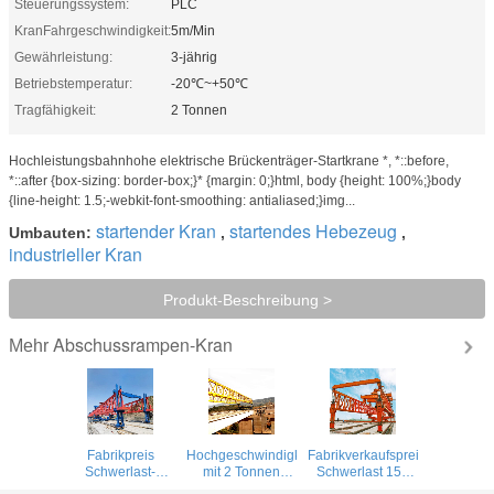
Steuerungssystem:
PLC
KranFahrgeschwindigkeit:
5m/Min
Gewährleistung:
3-jährig
Betriebstemperatur:
-20℃~+50℃
Tragfähigkeit:
2 Tonnen
Hochleistungsbahnhohe elektrische Brückenträger-Startkrane *, *::before,
*::after {box-sizing: border-box;}* {margin: 0;}html, body {height: 100%;}body
{line-height: 1.5;-webkit-font-smoothing: antialiased;}img...
startender Kran
startendes Hebezeug
Umbauten:
,
,
industrieller Kran
Produkt-Beschreibung >
Abschussrampen-Kran
Mehr
Fabrikpreis
Hochgeschwindigkeitsstraßenbrückenstrahlwerfer
Fabrikverkaufspreis
Schwerlast-
mit 2 Tonnen
Schwerlast 150
Doppeltruss-Kran
Kapazität
Tonnen Brücke