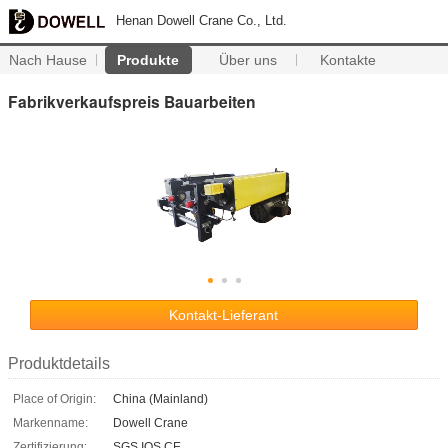
Henan Dowell Crane Co., Ltd.
Nach Hause
Produkte
Über uns
Kontakte
Fabrikverkaufspreis Bauarbeiten
Kontakt-Lieferant
Produktdetails
Place of Origin:
China (Mainland)
Markenname:
Dowell Crane
Zertifizierung:
SGS IOS CE