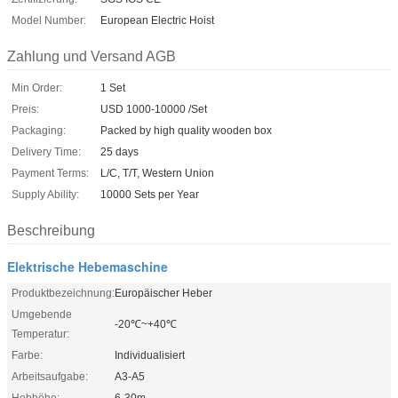
Model Number:
European Electric Hoist
Zahlung und Versand AGB
Min Order:
1 Set
Preis:
USD 1000-10000 /Set
Packaging:
Packed by high quality wooden box
Delivery Time:
25 days
Payment Terms:
L/C, T/T, Western Union
Supply Ability:
10000 Sets per Year
Beschreibung
Elektrische Hebemaschine
Produktbezeichnung:
Europäischer Heber
Umgebende
-20℃~+40℃
Temperatur:
Farbe:
Individualisiert
Arbeitsaufgabe:
A3-A5
Hebhöhe:
6-30m