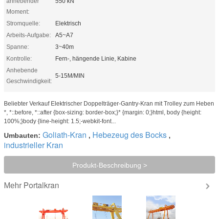
anhebender
550 kN
Moment:
Stromquelle:
Elektrisch
Arbeits-Aufgabe:
A5~A7
Spanne:
3~40m
Kontrolle:
Fern-, hängende Linie, Kabine
Anhebende
5-15M/MIN
Geschwindigkeit:
Beliebter Verkauf Elektrischer Doppelträger-Gantry-Kran mit Trolley zum Heben
*, *::before, *::after {box-sizing: border-box;}* {margin: 0;}html, body {height:
100%;}body {line-height: 1.5;-webkit-font...
Goliath-Kran
Hebezeug des Bocks
Umbauten:
,
,
industrieller Kran
Produkt-Beschreibung >
Portalkran
Mehr