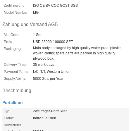
Zertifizierung:
ISO CE BV CCC GOST SGS
Model Number:
MG
Zahlung und Versand AGB
Min Order:
1 Set
Preis:
USD 23000-100000 SET
Main body packaged by high quality water-proof plastic
Packaging:
woven cloths; spare parts are packed in high quality
plywood box.
Delivery Time:
35 work days
Payment Terms:
L/C, T/T, Western Union
Supply Ability:
5000 Sets per Year
Beschreibung
Portalkran
Typ:
Zweiträger-Portalkran
Farbe:
Individualisiert
Bewerteter