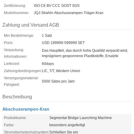
Zertifizierung:
ISO CE BV CCC GOST SGS
Modellnummer:
JQJ-Strahln-Abschussrampen-Träger-Kran
Zahlung und Versand AGB
Min Bestellmenge:
1 Satz
Preis:
USD 199999-599999 SET
Verpackung
Das Hauptteil, das durch hohe Qualität verpackt wird,
imprägniern gesponnene Plastikstoffe; Ersatzte
Informationen:
Lieferzeit:
60days
Zahlungsbedingungen:
L/C, T/T, Western Union
Versorgungsmaterial-
5000 Sätze pro Jahr
Fähigkeit:
Beschreibung
Abschussrampen-Kran
Produktname:
Segmental Bridge Launching Machine
Farbe:
besonders angefertigt
Stromüberlastschutzsystem:
Schließen Sie ein