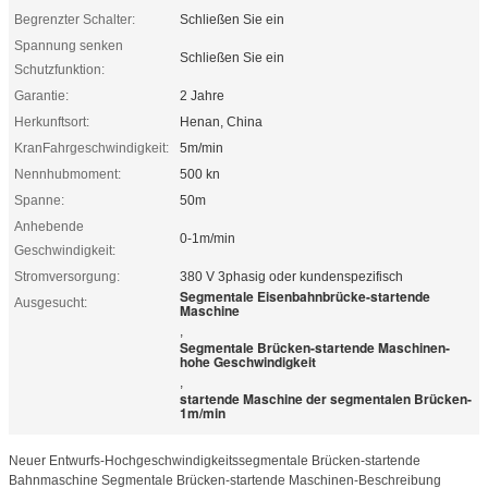
Begrenzter Schalter:
Schließen Sie ein
Spannung senken
Schließen Sie ein
Schutzfunktion:
Garantie:
2 Jahre
Herkunftsort:
Henan, China
KranFahrgeschwindigkeit:
5m/min
Nennhubmoment:
500 kn
Spanne:
50m
Anhebende
0-1m/min
Geschwindigkeit:
Stromversorgung:
380 V 3phasig oder kundenspezifisch
Segmentale Eisenbahnbrücke-startende
Ausgesucht:
Maschine
,
Segmentale Brücken-startende Maschinen-
hohe Geschwindigkeit
,
startende Maschine der segmentalen Brücken-
1m/min
Neuer Entwurfs-Hochgeschwindigkeitssegmentale Brücken-startende
Bahnmaschine Segmentale Brücken-startende Maschinen-Beschreibung