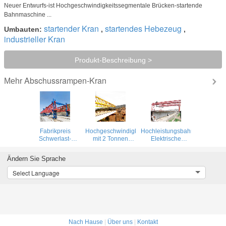
Neuer Entwurfs-ist Hochgeschwindigkeitssegmentale Brücken-startende
Bahnmaschine ...
startender Kran
startendes Hebezeug
Umbauten:
,
,
industrieller Kran
Produkt-Beschreibung >
Abschussrampen-Kran
Mehr
Fabrikpreis
Hochgeschwindigkeitsstraßenbrückenstrahlwerfer
Hochleistungsbahnheben
Schwerlast-
mit 2 Tonnen
Elektrische
Doppeltruss-Kran
Kapazität
Brückenträger-
Typ 50 Tonnen
Startgängekran
Ändern Sie Sprache
Select Language
Nach Hause
|
Über uns
|
Kontakt