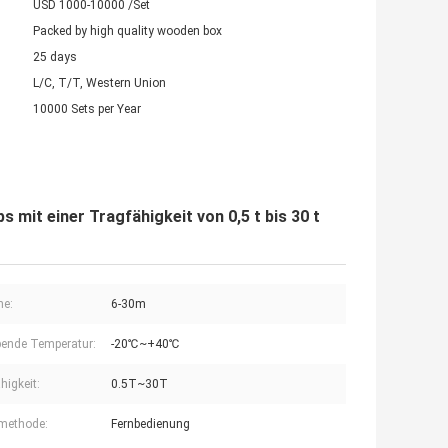
USD 1000-10000 /Set
Packed by high quality wooden box
25 days
L/C, T/T, Western Union
10000 Sets per Year
 mit einer Tragfähigkeit von 0,5 t bis 30 t
he:
6-30m
ende Temperatur:
-20℃~+40℃
higkeit:
0.5T~30T
methode:
Fernbedienung