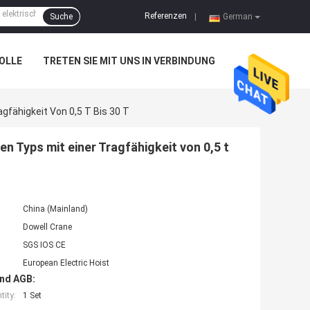
Referenzen
Suche
|
German
OLLE
TRETEN SIE MIT UNS IN VERBINDUNG
gfähigkeit Von 0,5 T Bis 30 T
n Typs mit einer Tragfähigkeit von 0,5 t
China (Mainland)
Dowell Crane
SGS IOS CE
European Electric Hoist
nd AGB:
ity:
1 Set