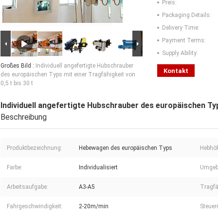
Preis:
Packaging Details:
Delivery Time:
Payment Terms:
Supply Ability:
Großes Bild :
Individuell angefertigte Hubschrauber
Kontakt
des europäischen Typs mit einer Tragfähigkeit von
0,5 t bis 30 t
Individuell angefertigte Hubschrauber des europäischen Typs
Beschreibung
Produktbezeichnung:
Hebewagen des europäischen Typs
Hebhö
Farbe:
Individualisiert
Umgeb
Arbeitsaufgabe:
A3-A5
Tragfä
Fahrgeschwindigkeit:
2-20m/min
Steuer