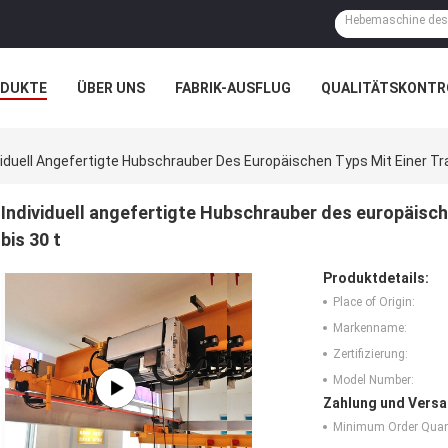
ODUKTE
ÜBER UNS
FABRIK-AUSFLUG
QUALITÄTSKONTR
N
FÄLLE
viduell Angefertigte Hubschrauber Des Europäischen Typs Mit Einer Tra
Individuell angefertigte Hubschrauber des europäische
bis 30 t
Produktdetails:
Place of Origin:
Markenname:
Zertifizierung:
Model Number:
Zahlung und Versa
Minimum Order Quant