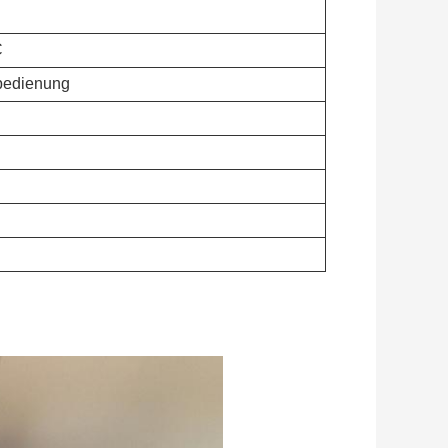
C
bedienung